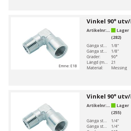
Artikelnr:
E18-1
Lager
(282)
Gänga storlek 1:
1/8"
Gänga storlek 2:
1/8"
Grader:
90°
Längd (mm):
21
Emne: E18
Material:
Messing
Artikelnr:
E18-2
Lager
(255)
Gänga storlek 1:
1/4"
Gänga storlek 2:
1/4"