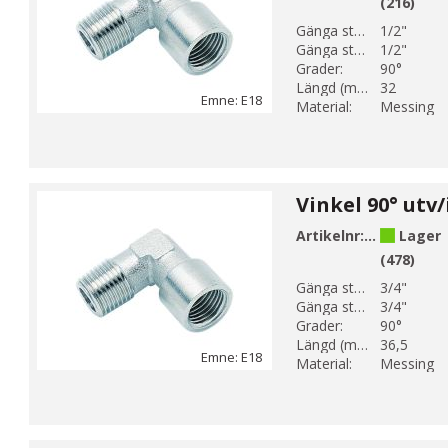
(216)
Gänga storlek 1:
1/2"
Gänga storlek 2:
1/2"
Grader:
90°
Längd (mm):
32
Emne: E18
Material:
Messing
Artikelnr:
E18-5
Lager
(478)
Gänga storlek 1:
3/4"
Gänga storlek 2:
3/4"
Grader:
90°
Längd (mm):
36,5
Emne: E18
Material:
Messing