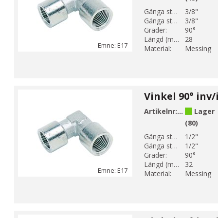
Gänga storlek 1:
3/8"
Gänga storlek 2:
3/8"
Grader:
90°
Längd (mm):
28
Emne: E17
Material:
Messing
Artikelnr:
E17-4
Lager
(80)
Gänga storlek 1:
1/2"
Gänga storlek 2:
1/2"
Grader:
90°
Längd (mm):
32
Emne: E17
Material:
Messing