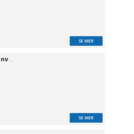
SE MER
Vinkel 90° inv/inv 1/2"
SE MER