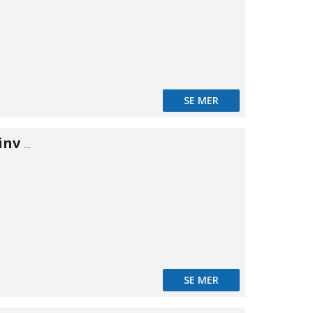
SE MER
Vinkel 90° utv/inv MS 3/4"
SE MER