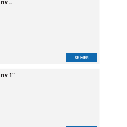
Vinkel 90° inv/inv 3/4"
SE MER
inv 1"