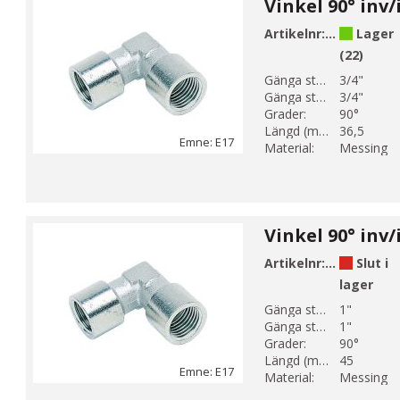
Artikelnr:
E17-5
Lager
(22)
Gänga storlek 1:
3/4"
Gänga storlek 2:
3/4"
Grader:
90°
Längd (mm):
36,5
Emne: E17
Material:
Messing
Vinkel 90° inv/
Artikelnr:
E17-6
Slut i
lager
Gänga storlek 1:
1"
Gänga storlek 2:
1"
Grader:
90°
Längd (mm):
45
Emne: E17
Material:
Messing