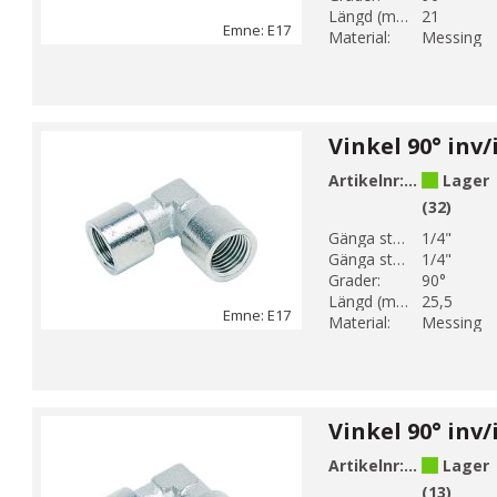
Längd (mm):
21
Emne: E17
Material:
Messing
Artikelnr:
E17-2
Lager
(32)
Gänga storlek 1:
1/4"
Gänga storlek 2:
1/4"
Grader:
90°
Längd (mm):
25,5
Emne: E17
Material:
Messing
Artikelnr:
E17-3
Lager
(13)