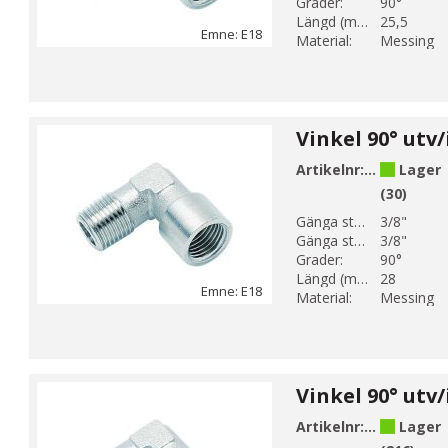
Grader:
90°
Längd (mm):
25,5
Emne: E18
Material:
Messing
Artikelnr:
E18-3
Lager
(30)
Gänga storlek 1:
3/8"
Gänga storlek 2:
3/8"
Grader:
90°
Längd (mm):
28
Emne: E18
Material:
Messing
Artikelnr:
E18-4
Lager