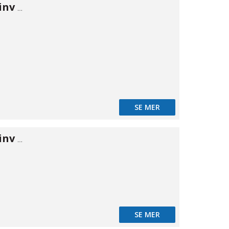
Vinkel 90° utv/inv MS 1"
SE MER
Vinkel 90° utv/inv MS 1/8"
SE MER