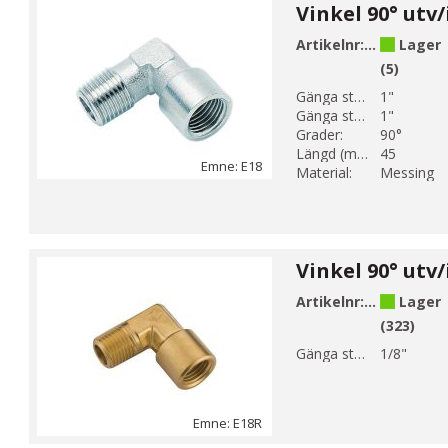
Artikelnr:
E18-6
Lager
(5)
Gänga storlek 1:
1"
Gänga storlek 2:
1"
Grader:
90°
Längd (mm):
45
Emne: E18
Material:
Messing
Artikelnr:
E18-1R
Lager
(323)
Gänga storlek 1:
1/8"
Emne: E18R