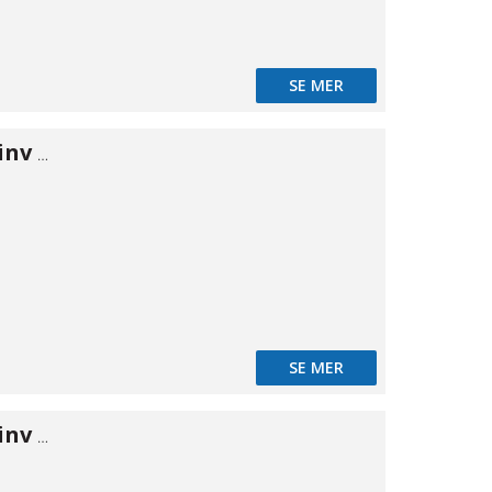
SE MER
Vinkel 90° utv/inv MS 3/8"
SE MER
Vinkel 90° utv/inv MS 1/2"