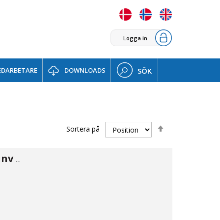
Logga in
DARBETARE
DOWNLOADS
SÖK
Sätt
Sortera på
fallande
sortering
Vinkel 90° inv/inv 1/8"