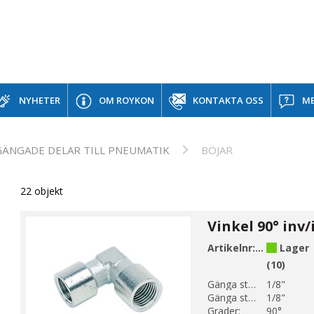
NYHETER
OM ROYKON
KONTAKTA OSS
ME
GÄNGADE DELAR TILL PNEUMATIK
BÖJAR
22 objekt
Artikelnr:
E17-1
Lager
(10)
Gänga storlek 1:
1/8"
Gänga storlek 2:
1/8"
Grader:
90°