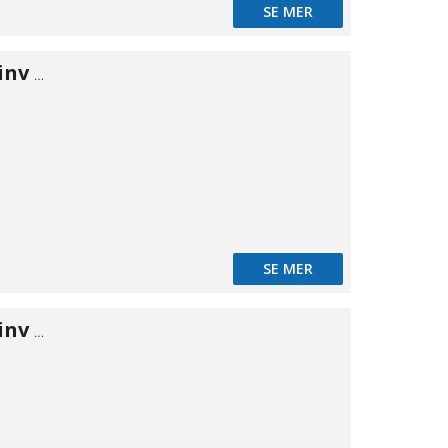
SE MER
Vinkel 90° utv/inv MS 1/8"
SE MER
Vinkel 90° utv/inv MS 1/4"