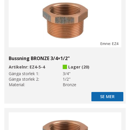
Emne: EZ4
Bussning BRONZE 3/4×1/2"
Artikelnr:
EZ4-5-4
Lager (20)
Gänga storlek 1:
3/4"
Gänga storlek 2:
1/2"
Material:
Bronze
SE MER
SE MER