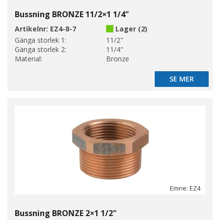
Bussning BRONZE 11/2×1 1/4"
Artikelnr:
EZ4-8-7
Lager (2)
Gänga storlek 1:
11/2"
Gänga storlek 2:
11/4"
Material:
Bronze
SE MER
SE MER
Emne: EZ4
Bussning BRONZE 2×1 1/2"