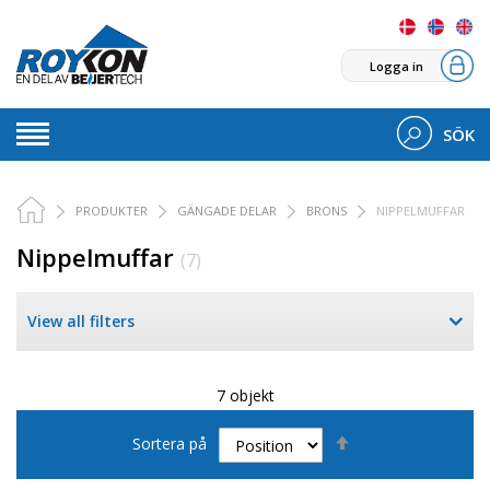
Logga in
SÖK
PRODUKTER
GÄNGADE DELAR
BRONS
NIPPELMUFFAR
Nippelmuffar
(7)
View all filters
7 objekt
Sätt
Sortera på
fallande
sortering