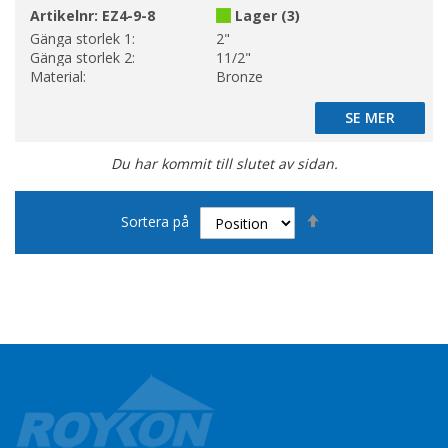
Artikelnr:
EZ4-9-8
Lager (3)
Gänga storlek 1:
2"
Gänga storlek 2:
11/2"
Material:
Bronze
SE MER
SE MER
Du har kommit till slutet av sidan.
Sätt
Sortera på
fallande
sortering