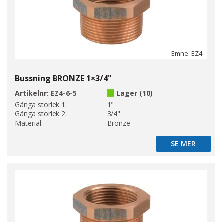
Emne: EZ4
Bussning BRONZE 1×3/4"
Artikelnr:
EZ4-6-5
Lager (10)
Gänga storlek 1:
1"
Gänga storlek 2:
3/4"
Material:
Bronze
SE MER
SE MER