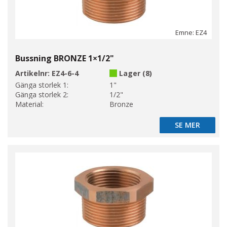
Emne: EZ4
Bussning BRONZE 1×1/2"
Artikelnr:
EZ4-6-4
Lager (8)
Gänga storlek 1:
1"
Gänga storlek 2:
1/2"
Material:
Bronze
SE MER
SE MER