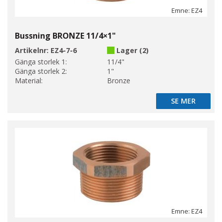
Emne: EZ4
Bussning BRONZE 11/4×1"
Artikelnr:
EZ4-7-6
Lager (2)
Gänga storlek 1:
11/4"
Gänga storlek 2:
1"
Material:
Bronze
SE MER
SE MER
Emne: EZ4