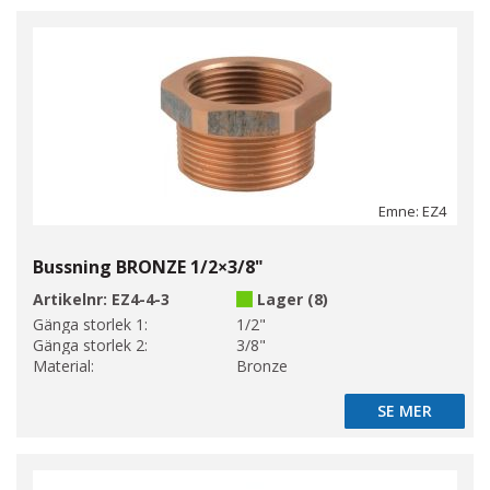
Emne: EZ4
Bussning BRONZE 1/2×3/8"
Artikelnr:
EZ4-4-3
Lager (8)
Gänga storlek 1:
1/2"
Gänga storlek 2:
3/8"
Material:
Bronze
SE MER
SE MER