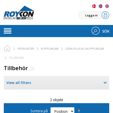
Logga in
SÖK
PRODUKTER
KOPPLINGAR
GEKA PLUS KLOKOPPLINGAR
TILLBEHÖR
Tillbehör
(2)
View all filters
2 objekt
Sätt
Sortera på
fallande