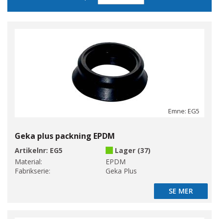
sortering
Emne: EG5
Geka plus packning EPDM
Artikelnr:
EG5
Lager (37)
Material:
EPDM
Fabrikserie:
Geka Plus
SE MER
SE MER