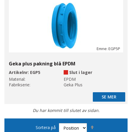
Emne: EGP5P
Geka plus pakning blå EPDM
Artikelnr:
EGP5
Slut i lager
Material:
EPDM
Fabrikserie:
Geka Plus
SE MER
SE MER
Du har kommit till slutet av sidan.
Sätt
Sortera på
fallande