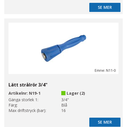
SE MER
SE MER
Emne: N11-0
Lätt strålrör 3/4"
Artikelnr:
N19-1
Lager (2)
Gänga storlek 1:
3/4"
Färg:
Blå
Max driftstryck (bar):
16
SE MER
SE MER