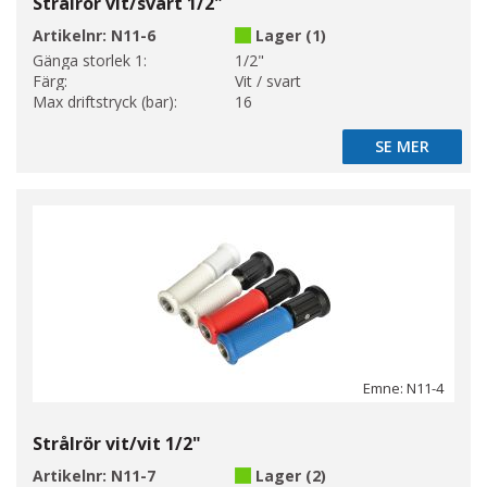
Strålrör vit/svart 1/2"
Artikelnr:
N11-6
Lager (1)
Gänga storlek 1:
1/2"
Färg:
Vit / svart
Max driftstryck (bar):
16
SE MER
SE MER
Emne: N11-4
Strålrör vit/vit 1/2"
Artikelnr:
N11-7
Lager (2)