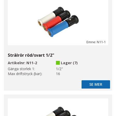
Emne: N11-1
Strålrör röd/svart 1/2"
Artikelnr:
N11-2
Lager (7)
Gänga storlek 1:
1/2"
Max driftstryck (bar):
16
SE MER
SE MER