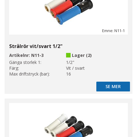
Emne: N11-1
Strålrör vit/svart 1/2"
Artikelnr:
N11-3
Lager (2)
Gänga storlek 1:
1/2"
Färg:
Vit / svart
Max driftstryck (bar):
16
SE MER
SE MER