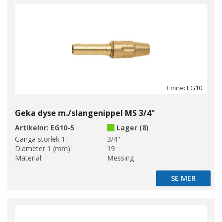
Emne: EG10
Geka dyse m./slangenippel MS 3/4"
Artikelnr:
EG10-5
Lager (8)
Gänga storlek 1:
3/4"
Diameter 1 (mm):
19
Material:
Messing
SE MER
SE MER