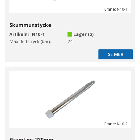
Emne: N10-1
Skummunstycke
Artikelnr:
N10-1
Lager (2)
Max driftstryck (bar):
24
SE MER
SE MER
Emne: N10-2
Skumlans 220mm