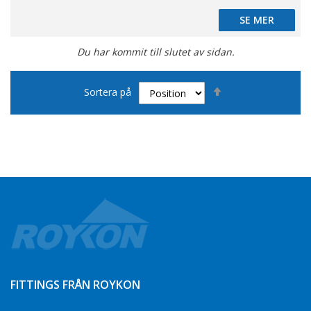
SE MER
SE MER
Du har kommit till slutet av sidan.
Sätt
Sortera på
fallande
sortering
FITTINGS FRÅN ROYKON