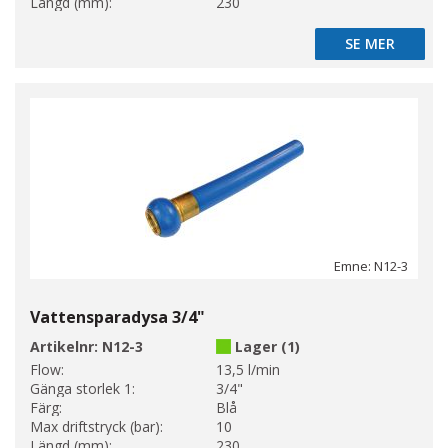
Längd (mm):
230
SE MER
SE MER
Emne: N12-3
Vattensparadysa 3/4"
Artikelnr:
N12-3
Lager (1)
Flow:
13,5 l/min
Gänga storlek 1:
3/4"
Färg:
Blå
Max driftstryck (bar):
10
Längd (mm):
230