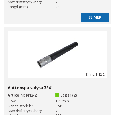
Max driftstryck (bar):
7
Längd (mm):
230
SE MER
SE MER
Emne: N12-2
Vattensparadysa 3/4"
Artikelnr:
N12-2
Lager (2)
Flow:
17 l/min
Gänga storlek 1:
3/4"
Max driftstryck (bar):
7