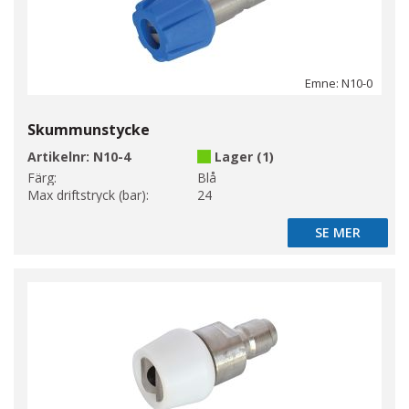
Emne: N10-0
Skummunstycke
Artikelnr:
N10-4
Lager (1)
Färg:
Blå
Max driftstryck (bar):
24
SE MER
SE MER