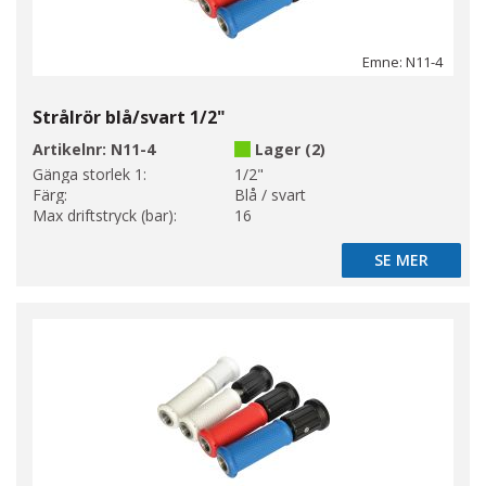
Emne: N11-4
Strålrör blå/svart 1/2"
Artikelnr:
N11-4
Lager (2)
Gänga storlek 1:
1/2"
Färg:
Blå / svart
Max driftstryck (bar):
16
SE MER
SE MER