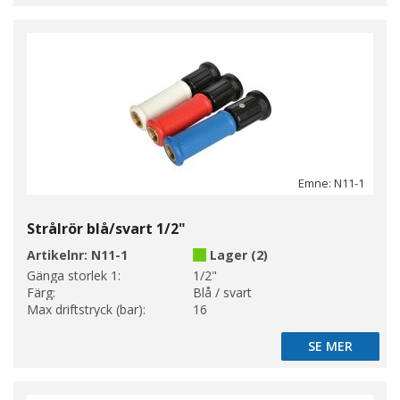
Emne: N11-1
Strålrör blå/svart 1/2"
Artikelnr:
N11-1
Lager (2)
Gänga storlek 1:
1/2"
Färg:
Blå / svart
Max driftstryck (bar):
16
SE MER
SE MER