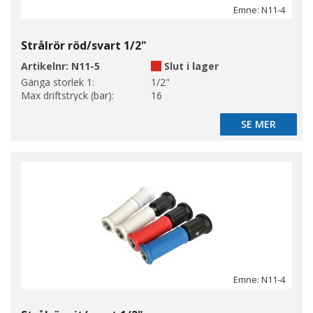
Emne: N11-4
Strålrör röd/svart 1/2"
Artikelnr:
N11-5
Slut i lager
Gänga storlek 1:
1/2"
Max driftstryck (bar):
16
SE MER
SE MER
Emne: N11-4