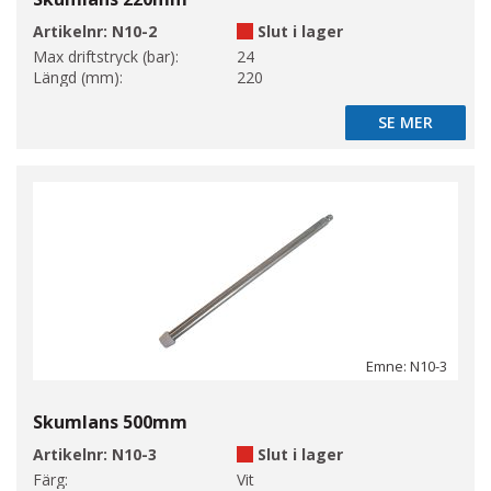
Artikelnr:
N10-2
Slut i lager
Max driftstryck (bar):
24
Längd (mm):
220
SE MER
SE MER
Emne: N10-3
Skumlans 500mm
Artikelnr:
N10-3
Slut i lager
Färg:
Vit