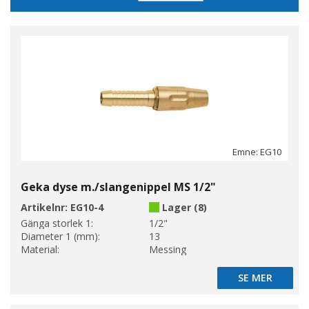
sortering
Emne: EG10
Geka dyse m./slangenippel MS 1/2"
Artikelnr:
EG10-4
Lager (8)
Gänga storlek 1:
1/2"
Diameter 1 (mm):
13
Material:
Messing
SE MER
SE MER