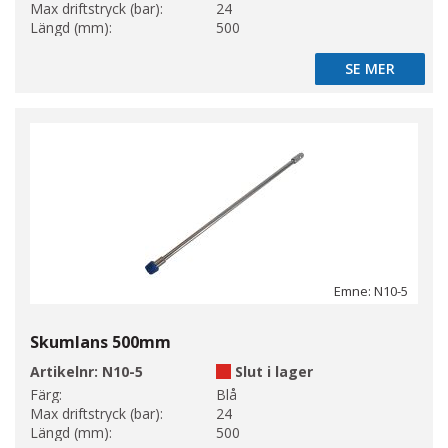
Max driftstryck (bar):
24
Längd (mm):
500
SE MER
SE MER
Emne: N10-5
Skumlans 500mm
Artikelnr:
N10-5
Slut i lager
Färg:
Blå
Max driftstryck (bar):
24
Längd (mm):
500