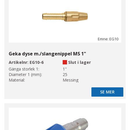
Emne: EG10
Geka dyse m./slangenippel MS 1"
Artikelnr:
EG10-6
Slut i lager
Gänga storlek 1:
1"
Diameter 1 (mm):
25
Material:
Messing
SE MER
SE MER