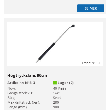
SE MER
SE MER
Emne: N13-3
Högtryckslans 90cm
Artikelnr:
N13-3
Lager (2)
Flow:
40 l/min
Gänga storlek 1:
1/4"
Färg:
Svart
Max driftstryck (bar):
280
Längd (mm):
900