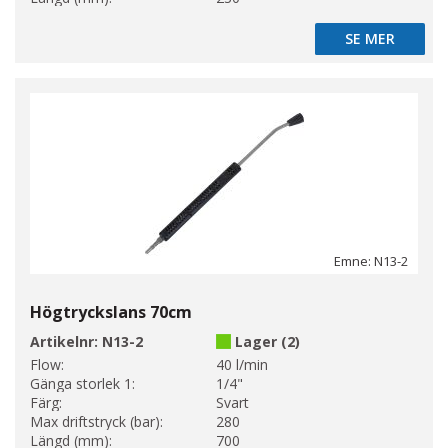
SE MER
SE MER
Emne: N13-2
Högtryckslans 70cm
Artikelnr:
N13-2
Lager (2)
Flow:
40 l/min
Gänga storlek 1:
1/4"
Färg:
Svart
Max driftstryck (bar):
280
Längd (mm):
700