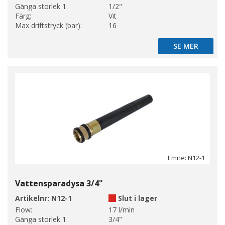
Gänga storlek 1:
1/2"
Färg:
Vit
Max driftstryck (bar):
16
SE MER
SE MER
Emne: N12-1
Vattensparadysa 3/4"
Artikelnr:
N12-1
Slut i lager
Flow:
17 l/min
Gänga storlek 1:
3/4"