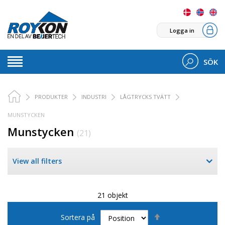
Logga in
SÖK
PRODUKTER
INDUSTRI
LÅGTRYCKS TVÄTT
MUNSTYCKEN
Munstycken
(21)
View all filters
21 objekt
Sätt
Sortera på
fallande